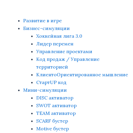
Перейти
к
содержимому
Развитие в игре
Бизнес-симуляции
Хоккейная лига 3.0
Лидер перемен
Управление проектами
Код продаж / Управление
территорией
КлиентоОриентированное мышление
СтартUP код
Мини-симуляции
DISC активатор
SWOT активатор
TEAM активатор
SCARF бустер
Motive бустер